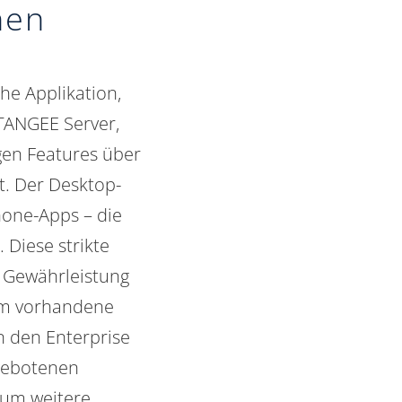
hen
he Applikation,
MTANGEE Server,
gen Features über
t. Der Desktop-
one-Apps – die
 Diese strikte
r Gewährleistung
 um vorhandene
an den
Enterprise
gebotenen
 um weitere