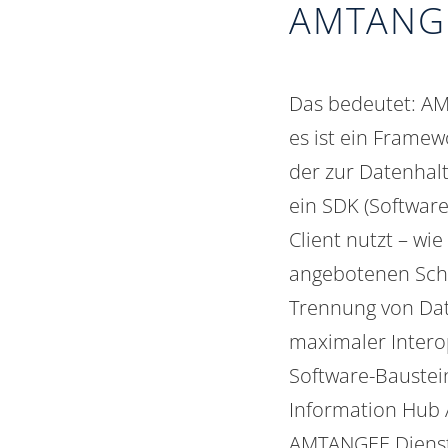
AMTANGE
Das bedeutet: AM
es ist ein Framew
der zur Datenhal
ein SDK (
Software
Client nutzt – wi
angebotenen Schni
Trennung von Date
maximaler Intero
Software-Baustei
Information Hub
AMTANGEE Dienste