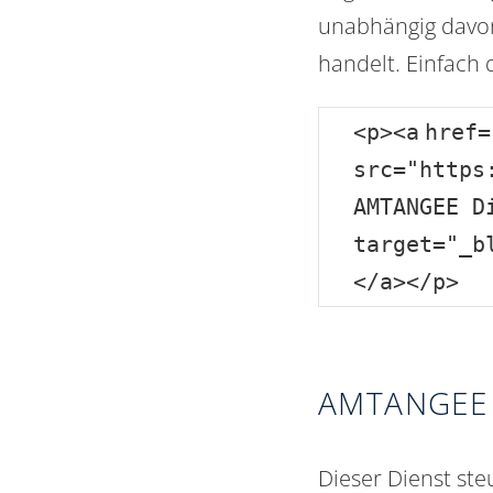
unabhängig davon
handelt. Einfach
<
p
><
a
href
=
src
=
"https
AMTANGEE D
target
=
"_b
</
a
></
p
>
AMTANGEE 
Dieser Dienst ste