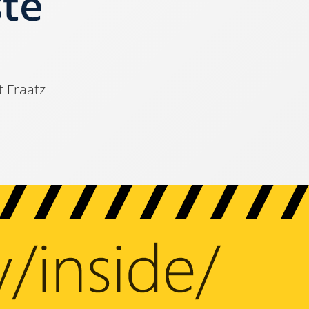
te
 Fraatz