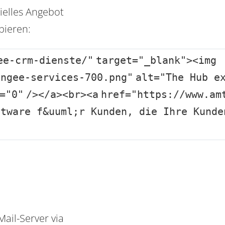
ielles Angebot
pieren:
ee-crm-dienste/"
target
=
"_blank"
><
img
angee-services-700.png"
alt
=
"The Hub e
=
"0"
/></
a
><
br
><
a
href
=
"https://www.am
ftware f&uuml;r Kunden, die Ihre Kunde
ail-Server via