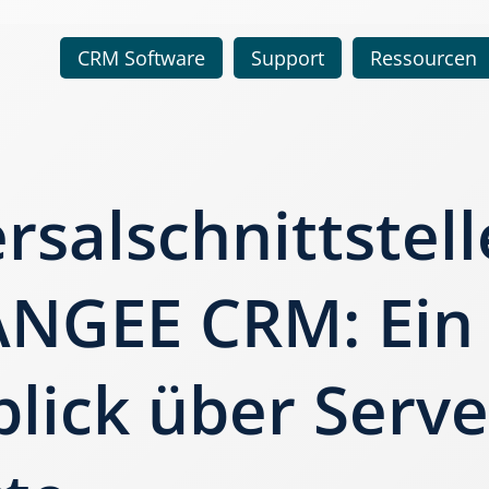
CRM Software
Support
Ressourcen
rsalschnittstell
NGEE CRM: Ein
lick über Serv