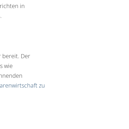
ichten in
.
 bereit. Der
s wie
annenden
renwirtschaft zu