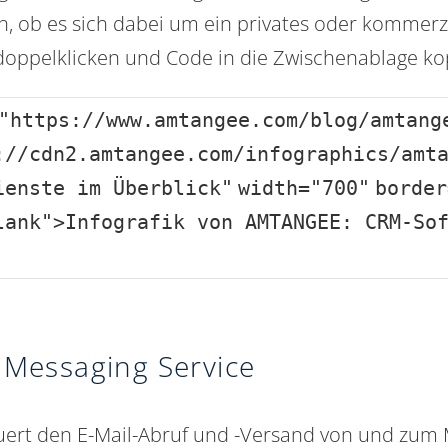
, ob es sich dabei um ein privates oder kommerz
 doppelklicken und Code in die Zwischenablage ko
"https://www.amtangee.com/blog/amtang
://cdn2.amtangee.com/infographics/amt
ienste im Überblick"
width
=
"700"
border
lank"
>Infografik von AMTANGEE: CRM-So
Messaging Service
uert den E-Mail-Abruf und -Versand von und zum M