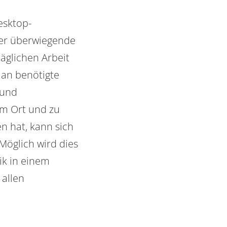
esktop-
er überwiegende
täglichen Arbeit
u an benötigte
 und
em Ort und zu
n hat, kann sich
öglich wird dies
ik in einem
 allen