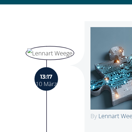
13:17
10 März
By
Lennart We