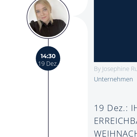
14:30
19 Dez.
By Josephine R
Unternehmen
19 Dez.:
I
ERREICHB
WEIHNAC