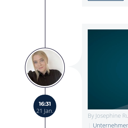
16:31
21 Jan.
By Josephine R
Unternehme