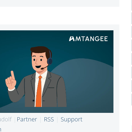
udolf
Partner
RSS
Support
n