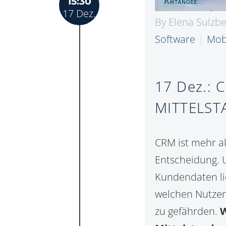
15:30
17 Dez.
By Elena Sulzb
Software
Mob
17 Dez.:
C
MITTELST
CRM ist mehr al
Entscheidung. 
Kundendaten lie
welchen Nutzen 
zu gefährden.
W