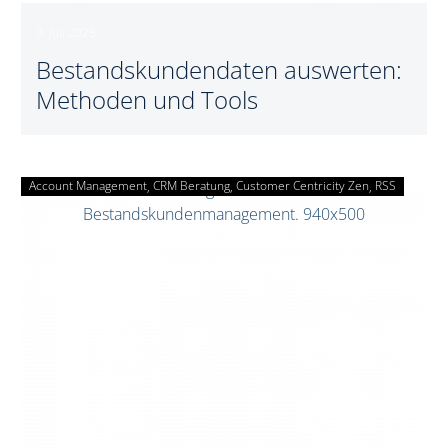
9. Juli 2025
Bestandskundendaten auswerten:
Methoden und Tools
Account Management
CRM Beratung
Diese
Customer Centricity Zen
RSS
7
Kennzahlen
sind
wichtig
im
Bestandskundenmanagement