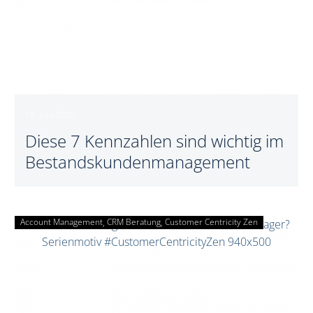
18. Juni 2025
Diese 7 Kennzahlen sind wichtig im
Bestandskundenmanagement
Account Management
CRM Beratung
Was
Customer Centricity Zen
ist
ein
Account
Manager?