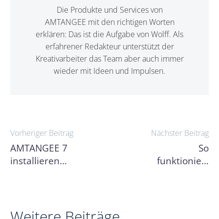
Die Produkte und Services von
AMTANGEE mit den richtigen Worten
erklären: Das ist die Aufgabe von Wolff. Als
erfahrener Redakteur unterstützt der
Kreativarbeiter das Team aber auch immer
wieder mit Ideen und Impulsen.
Beitragsnavigation
Vorheriger Beitrag
Nächster Beitrag
AMTANGEE 7
So
installieren
funktioniert
nach
Kundenbindun
Anleitung
mit CRM
Weitere Beiträge