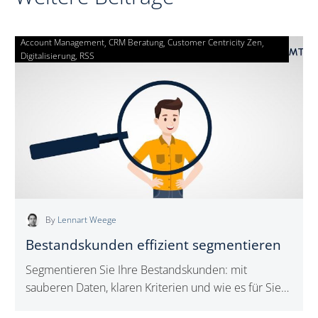
Account Management
CRM Beratung
Bestandskunden
Customer Centricity Zen
Digitalisierung
RSS
effizient
segmentieren
By
Lennart Weege
Bestandskunden effizient segmentieren
Segmentieren Sie Ihre Bestandskunden: mit
sauberen Daten, klaren Kriterien und wie es für Sie
passt. Inklusive Tipps und Beispielen.