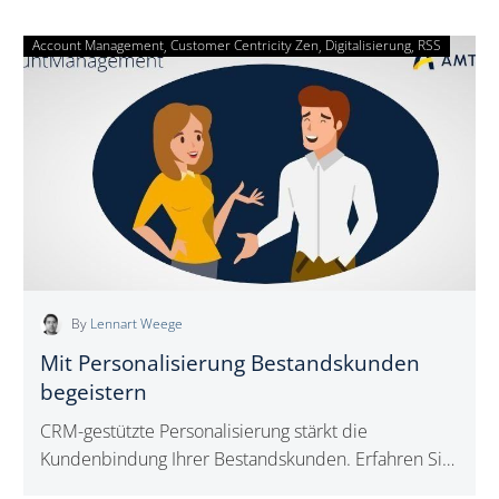
Account Management
Customer Centricity Zen
Mit
Digitalisierung
RSS
Personalisierung
Bestandskunden
begeistern
By
Lennart Weege
Mit Personalisierung Bestandskunden
begeistern
CRM-gestützte Personalisierung stärkt die
Kundenbindung Ihrer Bestandskunden. Erfahren Sie,
wie Sie gezielter kommunizieren, Verkaufschancen