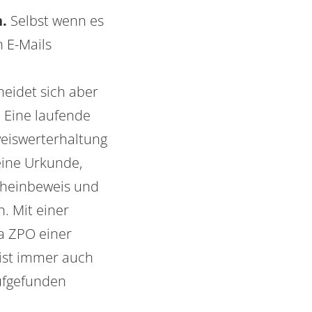
n.
Selbst wenn es
n E-Mails
heidet sich aber
 Eine laufende
weiswerterhaltung
eine Urkunde,
scheinbeweis und
n. Mit einer
1a ZPO einer
ist immer auch
aufgefunden