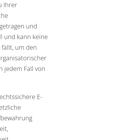
 Ihrer
che
getragen und
ll und kann keine
fällt, um den
rganisatorischer
n jedem Fall von
echtssichere E-
etzliche
ufbewahrung
it,
eit.