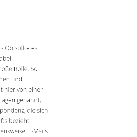
as
Ob
sollte es
abei
roße Rolle. So
enen und
 hier von einer
rlagen genannt,
spondenz, die sich
ts bezieht,
ensweise, E-Mails