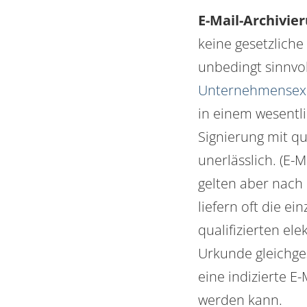
E-Mail-Archivie
keine gesetzliche
unbedingt sinnvol
Unternehmensexi
in einem wesentl
Signierung mit qu
unerlässlich. (
E-M
gelten aber nach
liefern oft die e
qualifizierten el
Urkunde gleichges
eine
indizierte
E-M
werden kann.