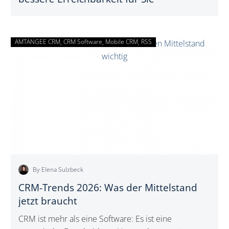
AMTANGEE CRM
CRM Software
Mobile CRM
CRM-
RSS
Trends
2026:
Was
der
Mittelstand
jetzt
braucht
By Elena Sulzbeck
CRM-Trends 2026: Was der Mittelstand
jetzt braucht
CRM ist mehr als eine Software: Es ist eine