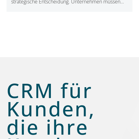
strategische Entscheidung. Unternehmen müssen
klären, wo ihre Kundendaten liegen, wie flexibel ihr
CRM wirklich ist und welchen Nutzen KI bringt, ohne
Sicherheit und Kontrolle zu gefährden.
Welche
CRM-Trends sind 2026 für den Mittelstand
wirklich relevant
– und worauf kommt es jetzt an?
CRM für
Kunden,
die ihre