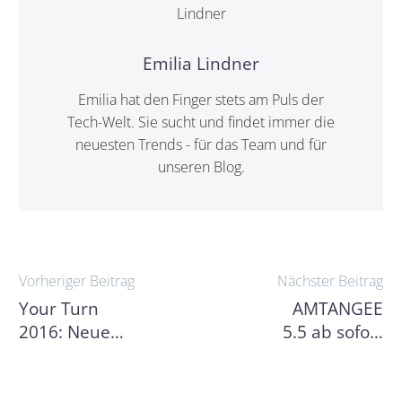
Emilia Lindner
Emilia hat den Finger stets am Puls der
Tech-Welt. Sie sucht und findet immer die
neuesten Trends - für das Team und für
unseren Blog.
Beitragsnavigation
Vorheriger Beitrag
Nächster Beitrag
Your Turn
AMTANGEE
2016: Neue
5.5 ab sofort
Perspektiven
für
für
Endkunden
Studienabbrecher
verfügbar