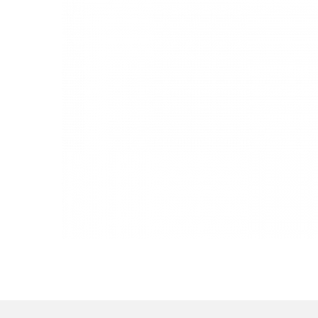
auf
dem
verbaende.com-
INFOTAG