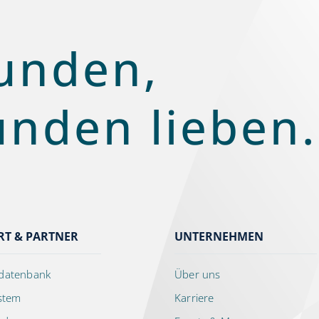
unden,
unden lieben.
RT & PARTNER
UNTERNEHMEN
datenbank
Über uns
ystem
Karriere