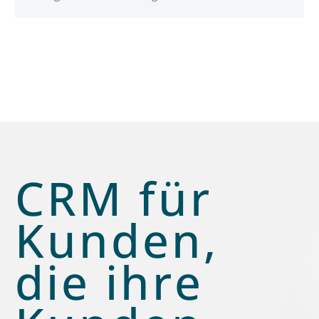
klären, wo ihre Kundendaten liegen, wie flexibel ihr
CRM wirklich ist und welchen Nutzen KI bringt, ohne
Sicherheit und Kontrolle zu gefährden.
Welche
CRM-Trends sind 2026 für den Mittelstand
wirklich relevant
– und worauf kommt es jetzt an?
CRM für
Kunden,
die ihre