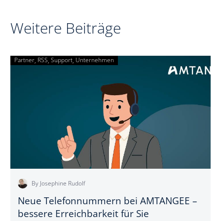
Journey? (Teil
1/3:
Weitere Beiträge
Einführung)
Partner
RSS
Support
Unternehmen
Neue
Telefonnummern
bei
AMTANGEE
–
bessere
Erreichbarkeit
für
Sie
By Josephine Rudolf
Neue Telefonnummern bei AMTANGEE –
bessere Erreichbarkeit für Sie