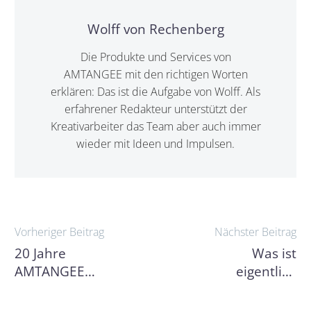
Wolff von Rechenberg
Die Produkte und Services von
AMTANGEE mit den richtigen Worten
erklären: Das ist die Aufgabe von Wolff. Als
erfahrener Redakteur unterstützt der
Kreativarbeiter das Team aber auch immer
wieder mit Ideen und Impulsen.
Beitragsnavigation
Vorheriger Beitrag
Nächster Beitrag
20 Jahre
Was ist
AMTANGEE.
eigentlich
20 Jahre
eine
CRM.
Customer