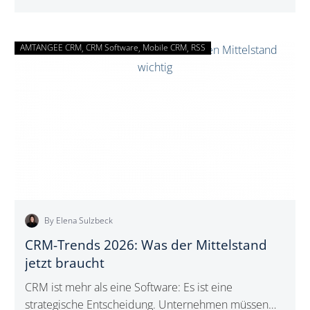
AMTANGEE CRM
CRM Software
Mobile CRM
CRM-
RSS
Trends
2026:
Was
der
Mittelstand
jetzt
braucht
By Elena Sulzbeck
CRM-Trends 2026: Was der Mittelstand
jetzt braucht
CRM ist mehr als eine Software: Es ist eine
strategische Entscheidung. Unternehmen müssen