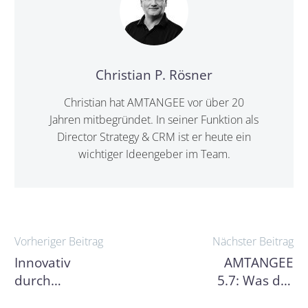
Christian P. Rösner
Christian hat AMTANGEE vor über 20
Jahren mitbegründet. In seiner Funktion als
Director Strategy & CRM ist er heute ein
wichtiger Ideengeber im Team.
Beitragsnavigation
Vorheriger Beitrag
Nächster Beitrag
Innovativ
AMTANGEE
durch
5.7: Was der
Forschung:
neue