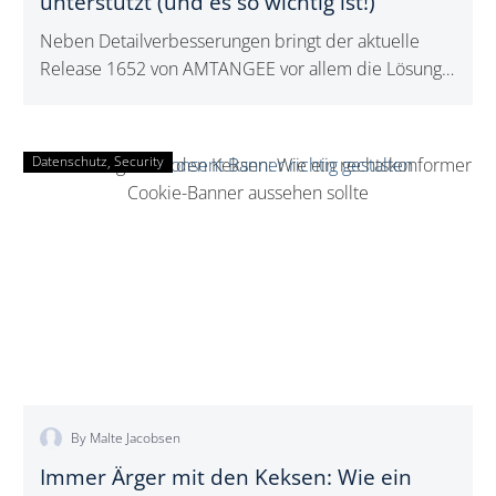
unterstützt (und es so wichtig ist!)
Neben Detailverbesserungen bringt der aktuelle
Release 1652 von AMTANGEE vor allem die Lösung
für ein derzeit drängendes Problem für Microsoft
Office 365-Kunden: OAuth-Integration.
Datenschutz
Security
Immer
Ärger
mit
den
Keksen:
Wie
ein
rechtskonformer
Cookie-
Banner
By Malte Jacobsen
aussehen
sollte
Immer Ärger mit den Keksen: Wie ein