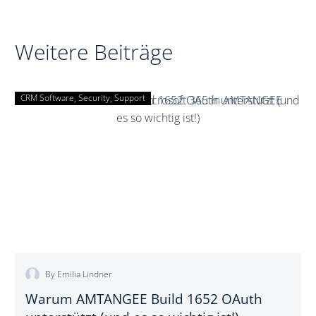
Stifterverband
Datenschutzrei
prämiert
für Sie
AMTANGEE
leisten kann
Weitere Beiträge
CRM Software
Security
Support
Warum
AMTANGEE
Build
1652
OAuth
unterstützt
(und
es
so
wichtig
By Emilia Lindner
ist!)
Warum AMTANGEE Build 1652 OAuth