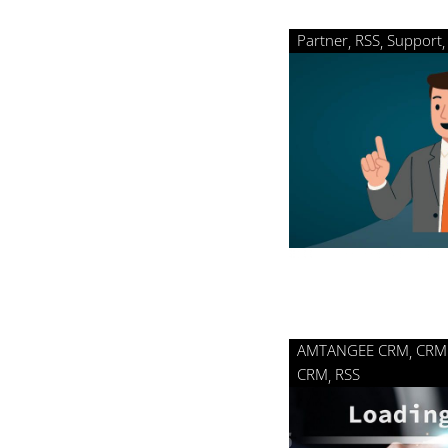
Partner
RSS
Support
AMTANGEE CRM
CRM 
CRM
RSS