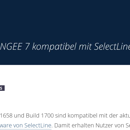
S
658 und Build 1700 sind kompatibel mit der aktu
ware von SelectLine
. Damit erhalten Nutzer von S