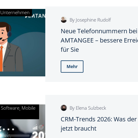
Unternehmen
Neue
By Josephine Rudolf
Telefonnummern
Neue Telefonnummern bei
bei
AMTANGEE – bessere Errei
AMTANGEE
für Sie
–
bessere
Mehr
Erreichbarkeit
für
Sie
By Elena Sulzbeck
Software
Mobile
CRM-
CRM-Trends 2026: Was der 
Trends
jetzt braucht
2026: