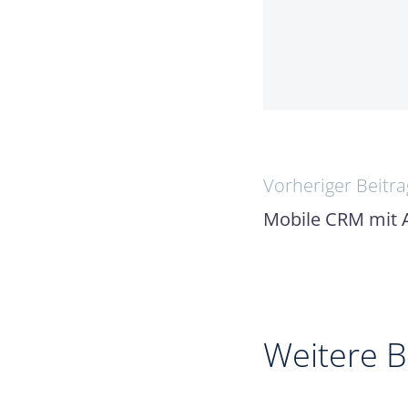
Beitrags
Vorheriger Beitra
Mobile CRM mit
Weitere B