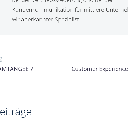
Kundenkommunikation für mittlere Untern
wir anerkannter Spezialist.
navigation
g
 AMTANGEE 7
Customer Experience
eiträge