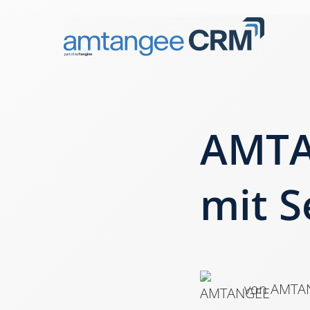
AMTA
mit S
von AMT