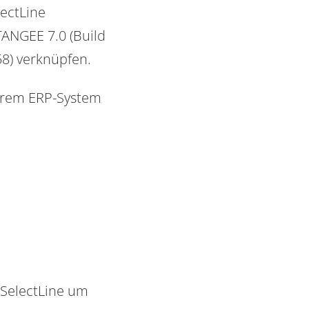
lectLine
TANGEE 7.0 (Build
8) verknüpfen.
hrem ERP-System
 SelectLine um