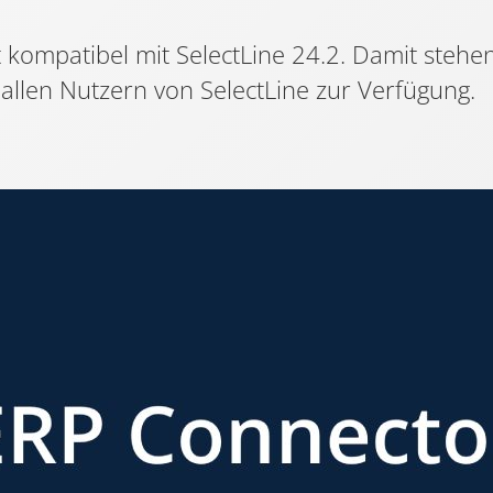
kompatibel mit SelectLine 24.2. Damit stehe
 allen Nutzern von SelectLine zur Verfügung.