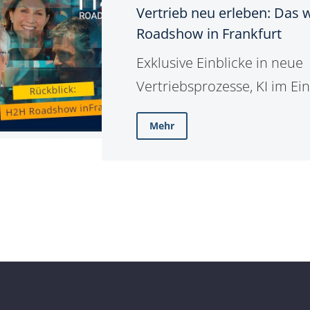
Vertrieb neu erleben: Das 
neu
und Zeiterfassung nahtlos 
Roadshow in Frankfurt
erleben:
modular, integrativ, zukunft
Das
Exklusive Einblicke in neue
war
Vertriebsprozesse, KI im Ei
die
Networking mit Blick auf die
Mehr
H2H
war die H2H Roadshow in Fr
Roadshow
in
Frankfurt