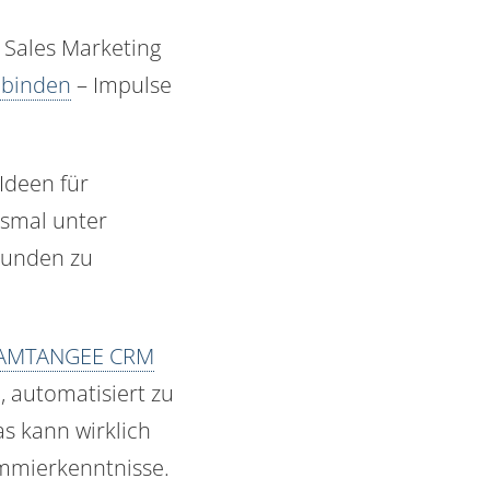
s Sales Marketing
 binden
– Impulse
Ideen für
esmal unter
Kunden zu
AMTANGEE CRM
, automatisiert zu
as kann wirklich
mmierkenntnisse.