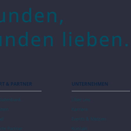
unden,
unden lieben.
RT & PARTNER
UNTERNEHMEN
datenbank
Über uns
ystem
Karriere
ad
Events & Messen
erte Partner
Kontakt