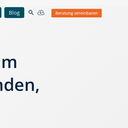


Blog
Beratung vereinbaren
um
nden,