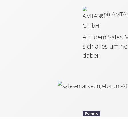
von AMT
Auf dem Sales 
sich alles um n
dabei!
Events