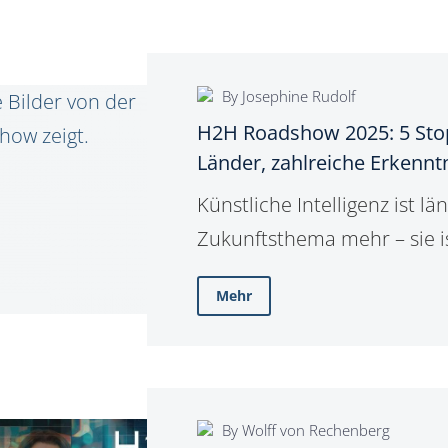
By Josephine Rudolf
H2H
H2H Roadshow 2025: 5 Sto
Roadshow
Länder, zahlreiche Erkennt
2025:
5
Künstliche Intelligenz ist lä
Stopps,
Zukunftsthema mehr – sie is
2
Und genau diese Realität h
Mehr
Länder,
der H2H Roadshow 2025 g
zahlreiche
mit unseren Schwesterunt
Erkenntnisse
GeCOSoft, Perbit und Step
greifbar gemacht. Unser Zie
By Wolff von Rechenberg
Vertrieb
Business Software, die CRM