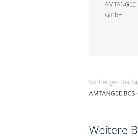
Beitrags
Vorheriger Beitra
AMTANGEE BCS – 
Weitere B