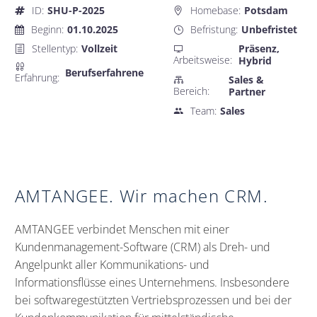
ID
:
SHU-P-2025
Homebase
:
Potsdam


Beginn
:
01.10.2025
Befristung
:
Unbefristet

}
Stellentyp
:
Vollzeit
Präsenz,
h

Arbeitsweise
:
Hybrid

Berufserfahrene
Erfahrung
:
Sales &

Bereich
:
Partner
Team
:
Sales

AMTANGEE. Wir machen CRM.
AMTANGEE verbindet Menschen mit einer
Kundenmanagement-Software (CRM) als Dreh- und
Angelpunkt aller Kommunikations- und
Informationsflüsse eines Unternehmens. Insbesondere
bei softwaregestützten Vertriebsprozessen und bei der